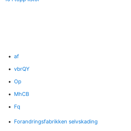
af
vbrQY
Op
MhCB
Fq
Forandringsfabrikken selvskading